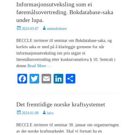
Informasjonsutveksling som ei
ok
r
In
føremålsovertreding. Bokdatabase-saka
under lupa.
Posted
Author
2024-03-07
matiasholmen
on
BECCLE inviterer til seminar om Bokdatabase-saka, og
korleis saka er med på å klarleggje grensene for når
informasjonsutveksling om pris utgjer ei
føremålsovertreding etter konkurranselova § 10. Sentralt i
denne
Read More …
Fa
T
E
Li
S
ce
wi
m
nk
ha
bo
tte
ail
ed
re
Det fremtidige norske kraftsystemet
ok
r
In
Posted
Author
2024-01-09
larss
on
BECCLE inviterer til seminar 30. januar om organiseringen
av det norske kraftmarkedet. Skal vi fortsatt ha en