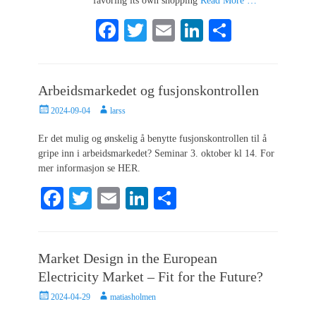
favoring its own shopping
Read More …
Fa
T
E
Li
S
ce
wi
m
nk
ha
bo
tte
ail
ed
re
Arbeidsmarkedet og fusjonskontrollen
ok
r
In
Posted
Author
2024-09-04
larss
on
Er det mulig og ønskelig å benytte fusjonskontrollen til å
gripe inn i arbeidsmarkedet? Seminar 3. oktober kl 14. For
mer informasjon se HER.
Fa
T
E
Li
S
ce
wi
m
nk
ha
bo
tte
ail
ed
re
Market Design in the European
ok
r
In
Electricity Market – Fit for the Future?
Posted
Author
2024-04-29
matiasholmen
on