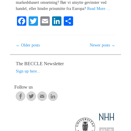
markedsbasert omsetning? Bør vi utnytte gevinster ved
handel, eller hindre prissmitte fra Europa?
Read More …
Fa
T
E
Li
S
ce
wi
m
nk
ha
bo
tte
ail
ed
re
Post
←
Older posts
Newer posts
→
ok
r
In
navigation
The BECCLE Newsletter
Sign up here...
Follow us
Facebook
Twitter
Email
LinkedIn