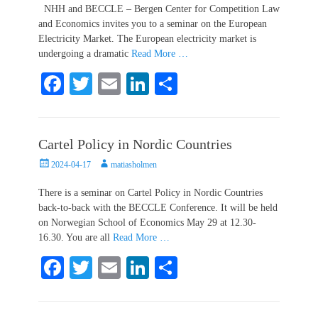
NHH and BECCLE – Bergen Center for Competition Law
and Economics invites you to a seminar on the European
Electricity Market. The European electricity market is
undergoing a dramatic
Read More …
Fa
T
E
Li
S
ce
wi
m
nk
ha
bo
tte
ail
ed
re
Cartel Policy in Nordic Countries
ok
r
In
Posted
Author
2024-04-17
matiasholmen
on
There is a seminar on Cartel Policy in Nordic Countries
back-to-back with the BECCLE Conference. It will be held
on Norwegian School of Economics May 29 at 12.30-
16.30. You are all
Read More …
Fa
T
E
Li
S
ce
wi
m
nk
ha
bo
tte
ail
ed
re