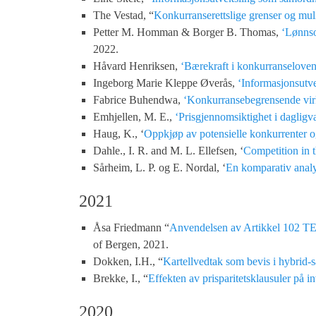
The Vestad, “
Konkurranserettslige grenser og mul
Petter M. Homman & Borger B. Thomas,
‘Lønnso
2022.
Håvard Henriksen,
‘Bærekraft i konkurranseloven 
Ingeborg Marie Kleppe Øverås,
‘Informasjonsutv
Fabrice Buhendwa,
‘Konkurransebegrensende vir
Emhjellen, M. E.,
‘Prisgjennomsiktighet i daglig
Haug, K., ‘
Oppkjøp av potensielle konkurrenter og
Dahle., I. R. and M. L. Ellefsen, ‘
Competition in 
Sårheim, L. P. og E. Nordal, ‘
En komparativ analy
2021
Åsa Friedmann “
Anvendelsen av Artikkel 102 TEU
of Bergen, 2021.
Dokken, I.H., “
Kartellvedtak som bevis i hybrid-
Brekke, I., “
Effekten av prisparitetsklausuler på i
2020