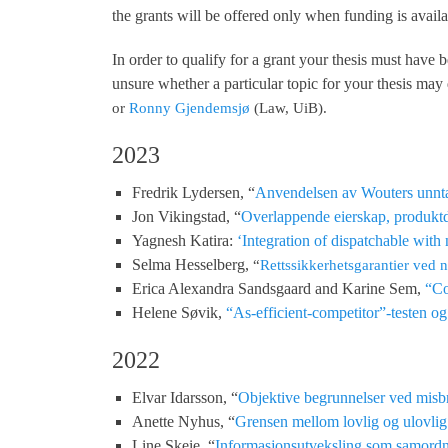
the grants will be offered only when funding is availa
In order to qualify for a grant your thesis must hav
unsure whether a particular topic for your thesis ma
or
Ronny Gjendemsjø
(Law, UiB).
2023
Fredrik Lydersen, “
Anvendelsen av Wouters unntak
Jon Vikingstad, “
Overlappende eierskap, produktd
Yagnesh Katira:
‘Integration of dispatchable wit
Selma Hesselberg,
“
Rettssikkerhetsgarantier ved
Erica Alexandra Sandsgaard and Karine Sem,
“Co
Helene Søvik,
“As-efficient-competitor”-testen og
2022
Elvar Idarsson, “
Objektive begrunnelser ved misbr
Anette Nyhus, “
Grensen mellom lovlig og ulovlig
Line Skeie, “
Informasjonsutveksling som samordn