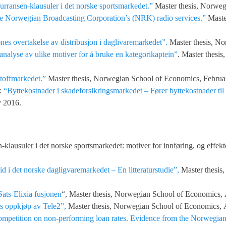
rransen-klausuler i det norske sportsmarkedet.”
Master thesis, Norwe
he Norwegian Broadcasting Corporation’s (NRK) radio services.”
Maste
nes overtakelse av distribusjon i daglivaremarkedet”.
Master thesis, No
alyse av ulike motiver for å bruke en kategorikaptein”
. Master thesi
stoffmarkedet.”
Master thesis, Norwegian School of Economics, Februa
n:
“Byttekostnader i skadeforsikringsmarkedet – Fører byttekostnader til
y 2016.
lausuler i det norske sportsmarkedet: motiver for innføring, og effekt
d i det norske dagligvaremarkedet – En litteraturstudie”,
Master thesis,
Sats-Elixia fusjonen
“, Master thesis, Norwegian School of Economics,
s oppkjøp av Tele2”,
Master thesis, Norwegian School of Economics, 
competition on non-performing loan rates. Evidence from the Norwegia