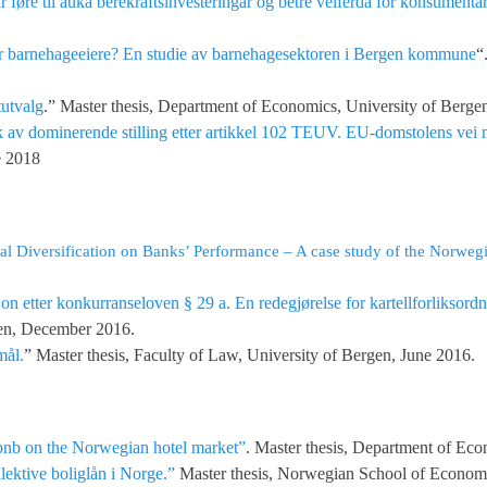
øre til auka berekraftsinvesteringar og betre velferda for konsumenta
r barnehageeiere? En studie av barnehagesektoren i Bergen kommune
“
tutvalg
.” Master thesis, Department of Economics, University of Berge
 av dominerende stilling etter artikkel 102 TEUV. EU-domstolens vei m
e 2018
rial Diversification on Banks’ Performance – A case study of the Norwe
jon etter konkurranseloven § 29 a. En redegjørelse for kartellforliksordn
gen, December 2016.
mål.
” Master thesis, Faculty of Law, University of Bergen, June 2016.
rbnb on the Norwegian hotel market”
. Master thesis, Department of Ec
lektive boliglån i Norge.”
Master thesis, Norwegian School of Economi