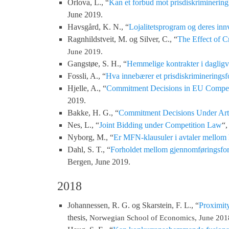
Orlova, L., “
Kan et forbud mot prisdiskriminering
June 2019.
Havsgård, K. N., “
Lojalitetsprogram og deres inn
Ragnhildstveit, M. og Silver, C., “
The Effect of C
June 2019.
Gangstøe, S. H., “
Hemmelige kontrakter i daglig
Fossli, A., “
Hva innebærer et prisdiskrimineringsf
Hjelle, A., “
Commitment Decisions in EU Competit
2019.
Bakke, H. G., “
Commitment Decisions Under Arti
Nes, L., “
Joint Bidding under Competition Law
“,
Nyborg, M., “
Er MFN-klausuler i avtaler mellom 
Dahl, S. T., “
Forholdet mellom gjennomføringsforb
Bergen, June 2019.
2018
Johannessen, R. G. og Skarstein, F. L., “
Proximity
thesis,
Norwegian School of Economics, June 201