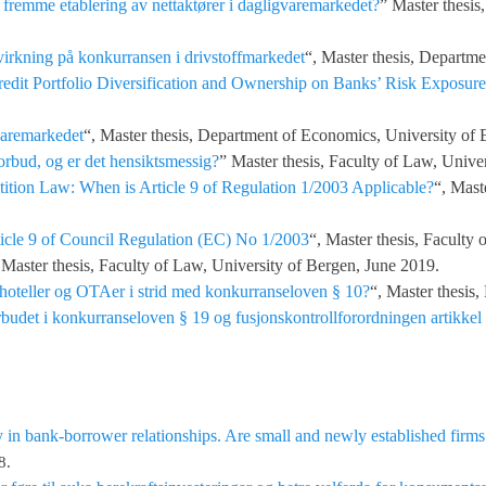
 fremme etablering av nettaktører i dagligvaremarkedet?
” Master thesis
virkning på konkurransen i drivstoffmarkedet
“, Master thesis, Departm
redit Portfolio Diversification and Ownership on Banks’ Risk Exposure
varemarkedet
“, Master thesis, Department of Economics, University of 
orbud, og er det hensiktsmessig?
” Master thesis, Faculty of Law, Unive
ion Law: When is Article 9 of Regulation 1/2003 Applicable?
“, Mast
cle 9 of Council Regulation (EC) No 1/2003
“, Master thesis, Faculty
 Master thesis, Faculty of Law, University of Bergen, June 2019.
hoteller og OTAer i strid med konkurranseloven § 10?
“, Master thesis
udet i konkurranseloven § 19 og fusjonskontrollforordningen artikkel 
 in bank-borrower relationships. Are small and newly established firms
8.