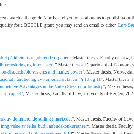
ble.
e been awarded the grade A or B, and you must allow us to publish your
y qualify for a BECCLE grant, you may send an email to either
Lars Sø
et på idrettens regulerende organer
“, Master thesis, Faculty of Law, 
ifferensiering og innovasjon
,” Master thesis, Department of Economics
h non-dispatchable systems and market power’,
Master thesis, Norwegia
 nasjonal håndheving av konkurranseloven §§ 10 og 11
“, Master thesis,
mpetitive Advantages in the Video Streaming Industry”
, Master thesi
 -prinsippet”
, Master thesis, Faculty of Law, University of Bergen, 202
uk av dominerende stilling i markedet
“, Master thesis, Faculty of Law
 inngivelse av felles bud i anbudskonkurranser
“, Master thesis, Facult
et opptreden – konkurranseloven § 10
“, Master thesis, Faculty of Law