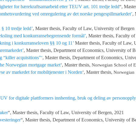
igheter for bærekraftsamarbeid etter TEUV art. 101 tredje ledd
“, Maste
mhetsvurdering ved omregulering av det norske pengespillmarkedet’
,
§ 10 tredje ledd’
, Master thesis, Faculty of Law, University of Bergen
eksling med konkurransebegrensende formål’
, Master thesis, Faculty 
kning i konkurranseloven §§ 10 og 11’
Master thesis, Faculty of Law, 
varemarkedet’
, Master thesis, Department of Economics, University of 
 “killer acquisitions”‘
, Master thesis, Department of Economics, Unive
the Norwegian mortgage market
‘, Master thesis,
Norwegian School of E
se av markedet for mobiltjenester i Norden
‘, Master thesis,
Norwegian 
V for digitale plattformers innhenting, bruk og deling av personoppl
saker
“, Master thesis, Faculty of Law, University of Bergen, 2021
nvesteringer
“, Master thesis, Department of Economics, University of B