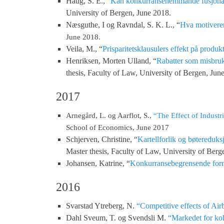
Haug, S. E., “
Kan konkurransehemmande fusjonar f
University of Bergen, June 2018.
Næsguthe, I og Ravndal, S. K. L., “
Hva motivere
June 2018.
Veila, M., “
Prisparitetsklausulers effekt på produk
Henriksen, Morten Ulland, “
Rabatter som misbruk
thesis, Faculty of Law, University of Bergen, Jun
2017
Arnegård, L. og Aarflot, S.,
“The Effect of Indust
School of Economics, June 2017
Schjerven, Christine, “
Kartellforlik og bøtereduks
Master thesis, Faculty of Law, University of Ber
Johansen, Katrine, “
Konkurransebegrensende for
2016
Svarstad Ytreberg, N.
“Competitive effects of Ai
Dahl Sveum, T. og Svendsli M.
“Markedet for kol