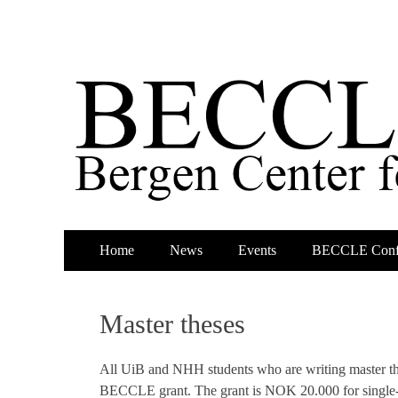
Primary
Skip
Home
News
Events
BECCLE Conf
to
Menu
content
Master theses
All UiB and NHH students who are writing master thes
BECCLE grant. The grant is NOK 20.000 for single-au