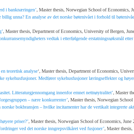
erd i banknæringen’
, Master thesis, Norwegian School of Economics, J
r billig unna? En analyse av det norske bøtenivået i forhold til bøtenivå
g’
, Master thesis, Department of Economics, University of Bergen, Jun
onkurransemyndigheters vedtak i etterfølgende erstatningssøksmål ette
en teoretisk analyse
‘, Master thesis, Department of Economics, Univer
ske sykehusfusjoner. Medfører sykehusfusjoner læringseffekter og høyer
asitet. Litteraturgjennomgang innenfor emnet nettnøytralitet’
, Master t
orgesgruppen – nære konkurrenter’
, Master thesis, Norwegian School
n norske bokbransjen – hvilke incitamenter har de vertikalt integrerte ak
 høyere priser?’
, Master thesis, Norwegian School of Economics, June 
ordringer ved det norske inngrepsvilkåret ved fusjoner’
, Master thesi