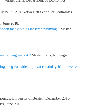
r?
” Master thesis, Department of Economics,
. Master thesis,
Norwegian School of Economics,
n, June 2018.
ot en mer virkningsbasert tilnærming.
” Master
gian banking market.”
Master thesis, Norwegian
ingen og forholdet til privat erstatningshåndhevelse.
”
onomics, University of Bergen, December 2016
cs, June 2016.