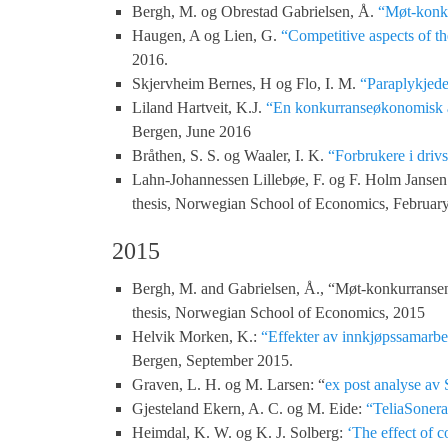
Bergh, M. og Obrestad Gabrielsen, Å.
“Møt-konku
Haugen, A og Lien, G.
“Competitive aspects of t
2016.
Skjervheim Bernes, H og Flo, I. M.
“Paraplykjede
Liland Hartveit, K.J.
“En konkurranseøkonomisk an
Bergen, June 2016
Bråthen, S. S. og Waaler, I. K.
“Forbrukere i driv
Lahn-Johannessen Lillebøe, F. og F. Holm Janse
thesis, Norwegian School of Economics, Februar
2015
Bergh, M. and Gabrielsen, Å., “Møt-konkurransen-k
thesis, Norwegian School of Economics, 2015
Helvik Morken, K.:
“Effekter av innkjøpssamarbei
Bergen, September 2015.
Graven, L. H. og M. Larsen: “
ex post analyse av 
Gjesteland Ekern, A. C. og M. Eide:
“TeliaSonera
Heimdal, K. W. og K. J. Solberg:
‘The effect of 