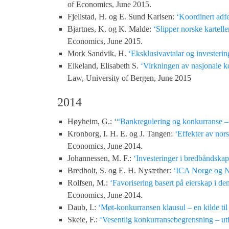
of Economics, June 2015.
Fjellstad, H. og E. Sund Karlsen:
‘Koordinert adf
Bjartnes, K. og K. Malde:
‘Slipper norske kartelle
Economics, June 2015.
Mork Sandvik, H.
‘Eksklusivavtalar og investerin
Eikeland, Elisabeth S.
‘Virkningen av nasjonale k
Law, University of Bergen, June 2015
2014
Høyheim, G.: ‘
“Bankregulering og konkurranse – 
Kronborg, I. H. E. og J. Tangen:
‘Effekter av nor
Economics, June 2014.
Johannessen, M. F.:
‘Investeringer i bredbåndskap
Bredholt, S. og E. H. Nysæther:
‘ICA Norge og N
Rolfsen, M.:
‘Favorisering basert på eierskap i de
Economics, June 2014.
Daub, I.:
‘Møt-konkurransen klausul – en kilde til
Skeie, F.:
‘Vesentlig konkurransebegrensning – utf