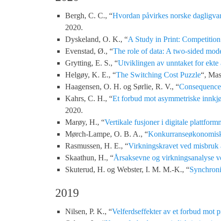
Bergh, C. C., “
Hvordan påvirkes norske dagligvare
2020.
Dyskeland, O. K., “
A Study in Print: Competitio
Evenstad, Ø., “
The role of data: A two-sided m
Grytting, E. S., “
Utviklingen av unntaket for ekte 
Helgøy, K. E., “
The Switching Cost Puzzle
“, Mas
Haagensen, O. H. og Sørlie, R. V., “
Consequences
Kahrs, C. H., “
Et forbud mot asymmetriske innkjøp
2020.
Marøy, H., “
Vertikale fusjoner i digitale plattfor
Mørch-Lampe, O. B. A., “
Konkurranseøkonomiske
Rasmussen, H. E., “
Virkningskravet ved misbruk 
Skaathun, H., “
Årsaksevne og virkningsanalyse v
Skuterud, H. og Webster, I. M. M.-K., “
Synchroni
2019
Nilsen, P. K., “
Velferdseffekter av et forbud mot p