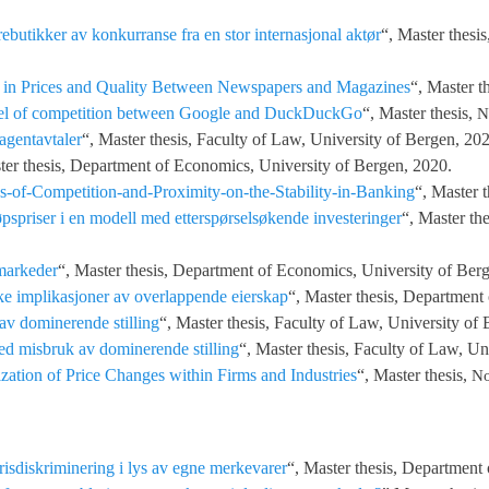
butikker av konkurranse fra en stor internasjonal aktør
“, Master thesi
n in Prices and Quality Between Newspapers and Magazines
“, Master t
odel of competition between Google and DuckDuckGo
“, Master thesis,
N
agentavtaler
“, Master thesis, Faculty of Law, University of Bergen, 20
ter thesis, Department of Economics, University of Bergen, 2020.
-of-Competition-and-Proximity-on-the-Stability-in-Banking
“, Master t
spriser i en modell med etterspørselsøkende investeringer
“, Master th
mmarkeder
“, Master thesis, Department of Economics, University of Ber
 implikasjoner av overlappende eierskap
“, Master thesis, Department
av dominerende stilling
“, Master thesis, Faculty of Law, University of
ed misbruk av dominerende stilling
“, Master thesis, Faculty of Law, Un
zation of Price Changes within Firms and Industries
“, Master thesis,
No
risdiskriminering i lys av egne merkevarer
“, Master thesis, Department