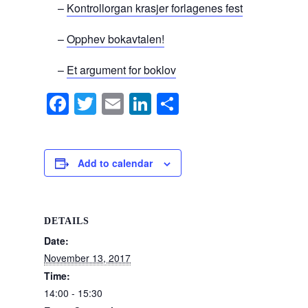
–
Kontrollorgan krasjer forlagenes fest
–
Opphev bokavtalen!
–
Et argument for boklov
F
T
E
Li
S
a
wi
m
n
h
c
tt
ail
k
ar
e
er
e
e
Add to calendar
b
dI
o
n
DETAILS
o
Date:
k
November 13, 2017
Time:
14:00 - 15:30