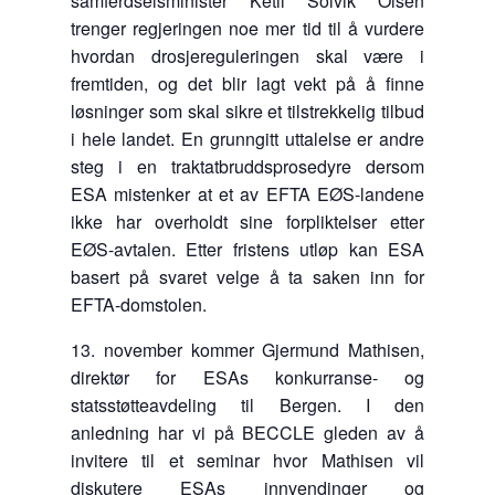
samferdselsminister Ketil Solvik Olsen
trenger regjeringen noe mer tid til å vurdere
hvordan drosjereguleringen skal være i
fremtiden, og det blir lagt vekt på å finne
løsninger som skal sikre et tilstrekkelig tilbud
i hele landet. En grunngitt uttalelse er andre
steg i en traktatbruddsprosedyre dersom
ESA mistenker at et av EFTA EØS-landene
ikke har overholdt sine forpliktelser etter
EØS-avtalen. Etter fristens utløp kan ESA
basert på svaret velge å ta saken inn for
EFTA-domstolen.
13. november kommer Gjermund Mathisen,
direktør for ESAs konkurranse- og
statsstøtteavdeling til Bergen. I den
anledning har vi på BECCLE gleden av å
invitere til et seminar hvor Mathisen vil
diskutere ESAs innvendinger og