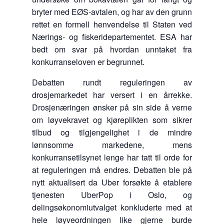
bryter med EØS-avtalen, og har av den grunn
rettet en formell henvendelse til Staten ved
Nærings- og fiskeridepartementet. ESA har
bedt om svar på hvordan unntaket fra
konkurranseloven er begrunnet.
Debatten rundt reguleringen av
drosjemarkedet har versert i en årrekke.
Drosjenæringen ønsker på sin side å verne
om løyvekravet og kjøreplikten som sikrer
tilbud og tilgjengelighet i de mindre
lønnsomme markedene, mens
konkurransetilsynet lenge har tatt til orde for
at reguleringen må endres. Debatten ble på
nytt aktualisert da Uber forsøkte å etablere
tjenesten UberPop i Oslo, og
delingsøkonomiutvalget konkluderte med at
hele løyveordningen like gjerne burde