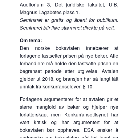
Auditorium 3, Det juridiske fakultet, UiB,
Magnus Lagabøtes plass 1.
Seminaret er gratis og åpent for publikum.
Seminaret
blir ikke
strømmet direkte på nett.
Om tema:
Den norske bokavtalen innebærer at
forlagene fastsetter prisen på nye bøker. Alle
forhandlere må holde den fastsatte prisen en
begrenset periode etter utgivelse. Avtalen
gjelder ut 2018, og bransjen har så langt fått
unntak fra konkurranseloven § 10.
Forlagene argumenterer for at avtalen gir et
større mangfold av bøker og hjelper nye
forfatterskap, men Konkurransetilsynet har
vært kritisk og har argumentert for at
bokavtalen bør oppheves. ESA ønsker å
undersøke om bokavtalen går for langt og