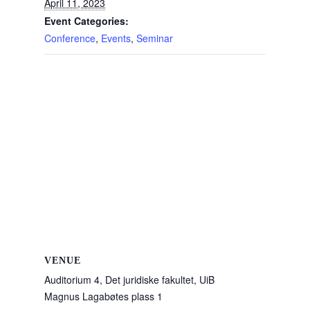
k
April 11, 2023
Event Categories:
Conference
,
Events
,
Seminar
VENUE
Auditorium 4, Det juridiske fakultet, UiB
Magnus Lagabøtes plass 1