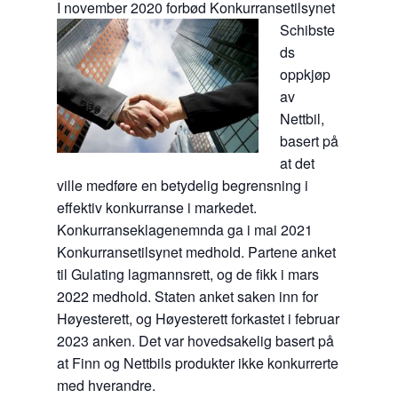
I november
2020 forbød Konkurransetilsynet
Schibste
ds
oppkjøp
av
Nettbil,
basert på
at det
ville medføre en betydelig begrensning i
effektiv konkurranse i markedet.
Konkurranseklagenemnda ga i mai 2021
Konkurransetilsynet medhold. Partene anket
til Gulating lagmannsrett, og de fikk i mars
2022 medhold. Staten anket saken inn for
Høyesterett, og Høyesterett forkastet i februar
2023 anken. Det var hovedsakelig basert på
at Finn og Nettbils produkter ikke konkurrerte
med hverandre.