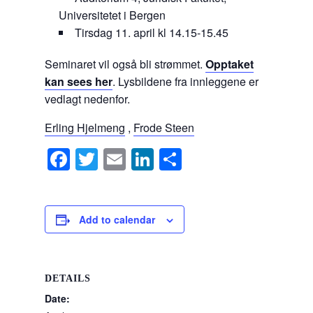
Universitetet i Bergen
Tirsdag 11. april kl 14.15-15.45
Seminaret vil også bli strømmet.
Opptaket
kan sees her
. Lysbildene fra innleggene er
vedlagt nedenfor.
Erling Hjelmeng
,
Frode Steen
F
T
E
Li
S
a
wi
m
n
h
c
tt
ail
k
ar
e
er
e
e
Add to calendar
b
dI
o
n
DETAILS
o
Date: