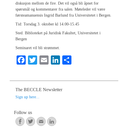
diskusjon mellom de fire. Det vil også bli åpnet for
spørsmål og kommentarer fra salen. Møteleder vil være
førsteamanuensis Ingrid Barlund fra Universitetet i Bergen.
Tid: Torsdag 3. oktober kl 14.00-15.45
Sted. Biblioteket på Juridisk Fakultet, Universitetet i
Bergen
Seminaret vil bli strømmet.
Fa
T
E
Li
S
ce
wi
m
nk
ha
bo
tte
ail
ed
re
ok
r
In
The BECCLE Newsletter
Sign up here...
Follow us
Facebook
Twitter
Email
LinkedIn