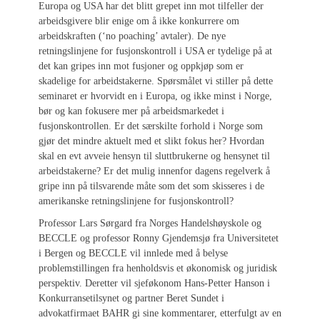
Europa og USA har det blitt grepet inn mot tilfeller der
arbeidsgivere blir enige om å ikke konkurrere om
arbeidskraften (‘no poaching’ avtaler). De nye
retningslinjene for fusjonskontroll i USA er tydelige på at
det kan gripes inn mot fusjoner og oppkjøp som er
skadelige for arbeidstakerne. Spørsmålet vi stiller på dette
seminaret er hvorvidt en i Europa, og ikke minst i Norge,
bør og kan fokusere mer på arbeidsmarkedet i
fusjonskontrollen. Er det særskilte forhold i Norge som
gjør det mindre aktuelt med et slikt fokus her? Hvordan
skal en evt avveie hensyn til sluttbrukerne og hensynet til
arbeidstakerne? Er det mulig innenfor dagens regelverk å
gripe inn på tilsvarende måte som det som skisseres i de
amerikanske retningslinjene for fusjonskontroll?
Professor Lars Sørgard fra Norges Handelshøyskole og
BECCLE og professor Ronny Gjendemsjø fra Universitetet
i Bergen og BECCLE vil innlede med å belyse
problemstillingen fra henholdsvis et økonomisk og juridisk
perspektiv. Deretter vil sjeføkonom Hans-Petter Hanson i
Konkurransetilsynet og partner Beret Sundet i
advokatfirmaet BAHR gi sine kommentarer, etterfulgt av en