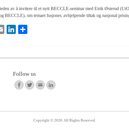
en av å invitere til et nytt BECCLE-seminar med Eirik Østerud (UiO)
g BECCLE), om temaet fusjoner, avhjelpende tiltak og nasjonal prisi
E
Li
S
i
m
nk
ha
e
ail
ed
re
In
Follow us
Facebook
Twitter
Email
LinkedIn
Copyright © 2026. All Rights Reserved.