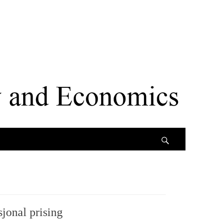
Search
jonal prising