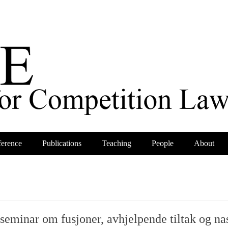
erence
Publications
Teaching
People
About
minar om fusjoner, avhjelpende tiltak og nas