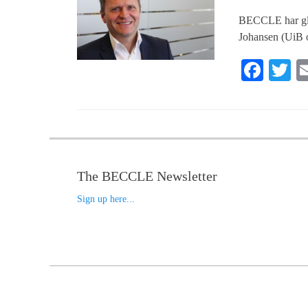
BECCLE har gled
Johansen (UiB o
Fa
T
ce
w
bo
tt
ok
r
The BECCLE Newsletter
Sign up here...