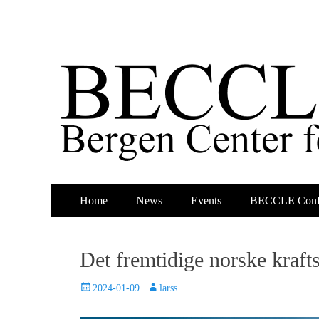
Primary
Skip
Home
News
Events
BECCLE Conf
to
Menu
content
Det fremtidige norske kraft
Posted
Author
2024-01-09
larss
on