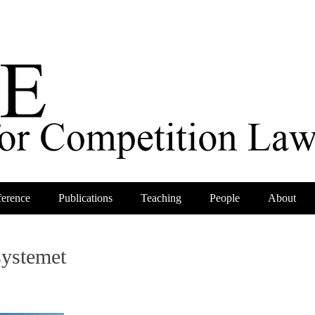
erence
Publications
Teaching
People
About
systemet