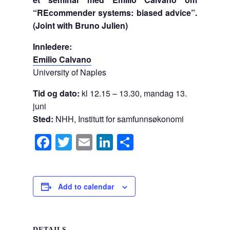
“REcommender systems: biased advice”.
(Joint with Bruno Julien)
Innledere:
Emilio Calvano
University of Naples
Tid og dato:
kl 12.15 – 13.30, mandag 13.
juni
Sted:
NHH, Institutt for samfunnsøkonomi
F
T
E
Li
S
a
wi
m
n
h
c
tt
ail
k
ar
e
er
e
e
Add to calendar
b
dI
o
n
DETAILS