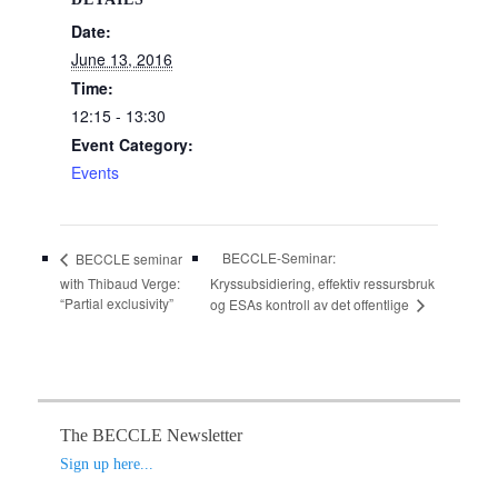
o
Date:
k
June 13, 2016
Time:
12:15 - 13:30
Event Category:
Events
BECCLE-Seminar:
BECCLE seminar
with Thibaud Verge:
Kryssubsidiering, effektiv ressursbruk
“Partial exclusivity”
og ESAs kontroll av det offentlige
The BECCLE Newsletter
Sign up here...