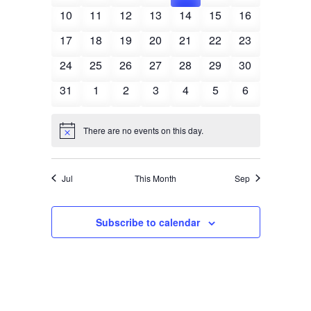
s
t
e
e
e
e
e
e
e
i
e
0
e
0
e
0
e
0
e
0
0
e
0
e
10
11
12
13
14
15
16
n
S
d
e
v
v
v
v
v
v
v
n
e
n
e
n
e
n
e
n
e
e
n
e
n
d
a
e
w
0
e
0
e
0
e
0
e
0
e
0
e
0
e
17
18
19
20
21
22
23
t
v
t
v
t
v
t
v
t
v
v
t
v
t
t
a
s
a
e
n
e
n
e
n
e
n
e
n
e
n
e
n
e
s
e
0
s
e
0
s
e
0
s
e
0
s
e
0
e
0
s
e
0
s
24
25
26
27
28
29
30
r
N
v
t
v
t
v
t
v
t
v
t
v
t
v
t
r
.
n
e
n
e
n
e
n
e
n
e
n
e
n
e
a
o
e
0
s
e
s
0
e
s
0
e
s
0
e
s
0
e
s
0
e
s
0
31
1
2
3
4
5
6
c
t
v
t
v
t
v
t
v
t
v
t
v
t
v
v
f
n
e
n
e
n
e
n
e
n
e
n
e
n
e
h
s
e
s
e
s
e
s
e
s
e
s
e
s
e
i
t
v
t
v
t
v
t
v
t
v
t
v
t
v
E
a
n
n
n
n
n
n
n
There are no events on this day.
g
N
s
e
s
e
s
e
s
e
s
e
s
e
s
e
v
n
t
t
t
t
t
t
t
o
a
n
n
n
n
n
n
n
t
e
d
s
s
s
s
s
s
s
t
i
t
t
t
t
t
t
t
n
Jul
This Month
Sep
c
V
i
s
s
s
s
s
s
s
e
t
o
i
n
s
e
Subscribe to calendar
w
s
N
a
v