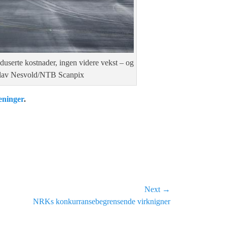
userte kostnader, ingen videre vekst – og
on Olav Nesvold/NTB Scanpix
eninger
.
Next →
NRKs konkurransebegrensende virknigner