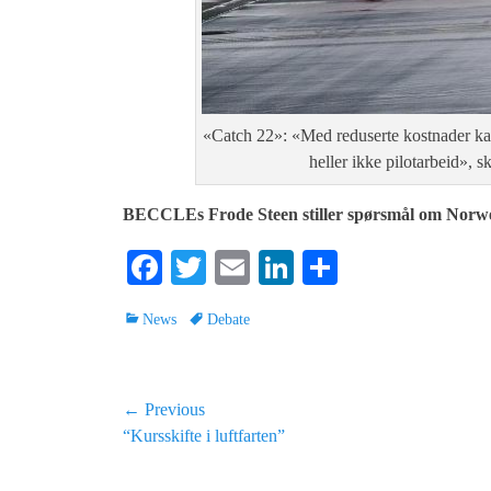
«Catch 22»: «Med reduserte kostnader kan
heller ikke pilotarbeid», 
BECCLEs Frode Steen stiller spørsmål om Norweg
Fa
T
E
Li
S
ce
wi
m
nk
ha
Categories
Tags
News
Debate
bo
tte
ail
ed
re
ok
r
In
Post
← Previous
Previous
“Kursskifte i luftfarten”
navigation
post: