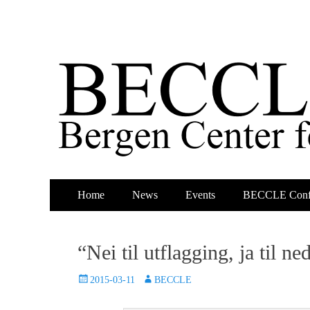
Primary
Skip
Home
News
Events
BECCLE Conf
to
Menu
content
“Nei til utflagging, ja til n
Posted
Author
2015-03-11
BECCLE
on