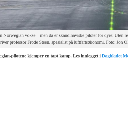
 Norwegian vokse – men da er skandinaviske piloter for dyre: Uten red
skriver professor Frode Steen, spesialist på luftfartsøkonomi. Foto: J
ian-pilotene kjemper en tapt kamp. Les innlegget i
Dagbladet M
Next
post: