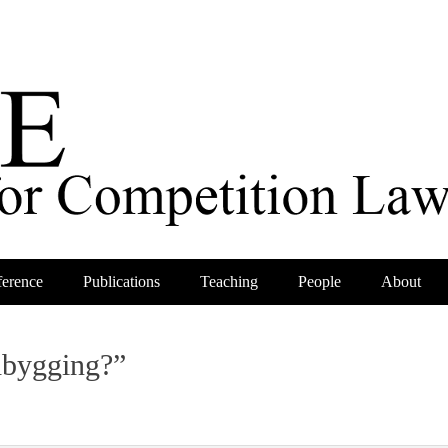
erence
Publications
Teaching
People
About
edbygging?”