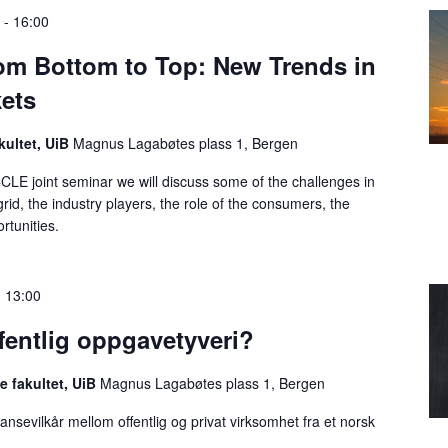
0
-
16:00
om Bottom to Top: New Trends in
kets
kultet, UiB
Magnus Lagabøtes plass 1, Bergen
CLE joint seminar we will discuss some of the challenges in
 grid, the industry players, the role of the consumers, the
rtunities.
-
13:00
fentlig oppgavetyveri?
ke fakultet, UiB
Magnus Lagabøtes plass 1, Bergen
nsevilkår mellom offentlig og privat virksomhet fra et norsk