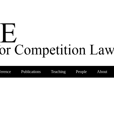
erence
Publications
Teaching
People
About