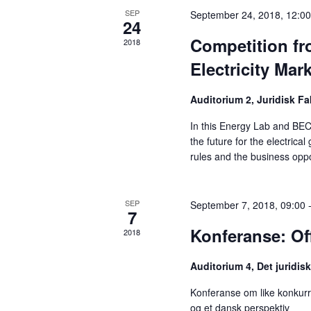
r
S
t
SEP
September 24, 2018, 12:0
e
24
e
c
a
.
Competition fr
2018
h
r
Electricity Mar
c
a
h
Auditorium 2, Juridisk Fa
n
f
o
In this Energy Lab and BEC
d
r
the future for the electrical
V
E
rules and the business oppo
v
i
e
e
SEP
n
September 7, 2018, 09:00
7
t
w
Konferanse: Of
2018
s
s
b
Auditorium 4, Det juridis
y
N
K
Konferanse om like konkurra
a
e
og et dansk perspektiv