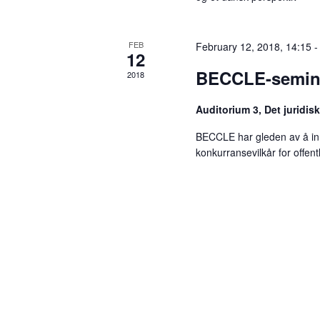
y
v
w
i
o
FEB
February 12, 2018, 14:15
12
r
g
BECCLE-seminar
2018
d
a
.
Auditorium 3, Det juridis
t
BECCLE har gleden av å inn
i
konkurransevilkår for offent
o
n