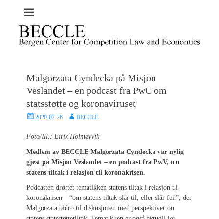
Malgorzata Cyndecka på Misjon
Veslandet – en podcast fra PwC om
statsstøtte og koronaviruset
Posted
Author
2020-07-26
BECCLE
on
Foto/Ill.: Eirik Holmøyvik
Medlem av BECCLE Malgorzata Cyndecka var nylig
gjest på Misjon Veslandet – en podcast fra PwV, om
statens tiltak i relasjon til koronakrisen.
Podcasten drøftet tematikken statens tiltak i relasjon til
koronakrisen – “om statens tiltak slår til, eller slår feil”, der
Malgorzata bidro til diskusjonen med perspektiver om
statens statsstøttetiltak. Tematikken er også aktuell for