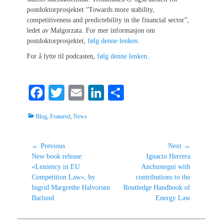
postdoktorprosjektet “Towards more stability,
competitiveness and predictebility in the financial sector”,
ledet av Malgorzata. For mer informasjon om
postdoktorprosjektet,
følg denne lenken
.
For å lytte til podcasten,
følg denne lenken
.
Fa
T
E
Li
S
ce
wi
m
nk
ha
Categories
Blog
,
Featured
,
News
bo
tte
ail
ed
re
ok
r
In
Post
← Previous
Next →
Previous
Next
New book release:
Ignacio Herrera
navigation
post:
post:
«Leniency in EU
Anchustegui with
Competition Law», by
contributions to the
Ingrid Margrethe Halvorsen
Routledge Handbook of
Barlund
Energy Law