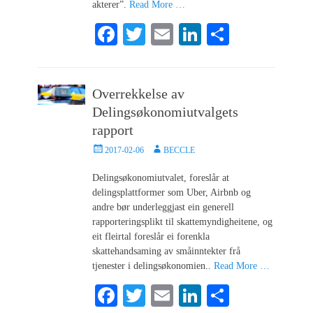
akterer”.
Read More …
Fa
T
E
Li
S
ce
wi
m
nk
ha
bo
tte
ail
ed
re
Overrekkelse av
ok
r
In
Delingsøkonomiutvalgets
rapport
Posted
Author
2017-02-06
BECCLE
on
Delingsøkonomiutvalet, foreslår at
delingsplattformer som Uber, Airbnb og
andre bør underleggjast ein generell
rapporteringsplikt til skattemyndigheitene, og
eit fleirtal foreslår ei forenkla
skattehandsaming av småinntekter frå
tjenester i delingsøkonomien..
Read More …
Fa
T
E
Li
S