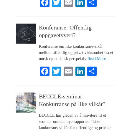
Fa
T
E
Li
S
ce
wi
m
nk
ha
bo
tte
ail
ed
re
Konferanse: Offentlig
ok
r
In
oppgavetyveri?
Konferanse om like konkurransevilkår
mellom offentlig og privat virksomhet fra et
norsk og et dansk perspektiv
Read More …
Fa
T
E
Li
S
ce
wi
m
nk
ha
bo
tte
ail
ed
re
BECCLE-seminar:
ok
r
In
Konkurranse på like vilkår?
BECCLE har gleden av å innvitere til et
seminar om den nye rapporten “Like
konkurransevilkår for offentlige og private