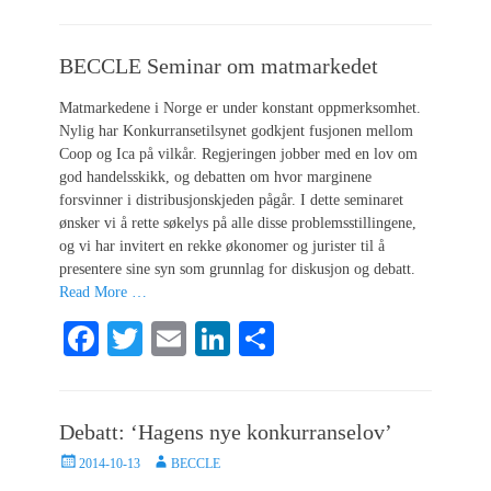
ce
wi
m
nk
ha
bo
tte
ail
ed
re
BECCLE Seminar om matmarkedet
ok
r
In
Matmarkedene i Norge er under konstant oppmerksomhet.
Nylig har Konkurransetilsynet godkjent fusjonen mellom
Coop og Ica på vilkår. Regjeringen jobber med en lov om
god handelsskikk, og debatten om hvor marginene
forsvinner i distribusjonskjeden pågår. I dette seminaret
ønsker vi å rette søkelys på alle disse problemsstillingene,
og vi har invitert en rekke økonomer og jurister til å
presentere sine syn som grunnlag for diskusjon og debatt.
Read More …
Fa
T
E
Li
S
ce
wi
m
nk
ha
bo
tte
ail
ed
re
Debatt: ‘Hagens nye konkurranselov’
ok
r
In
Posted
Author
2014-10-13
BECCLE
on