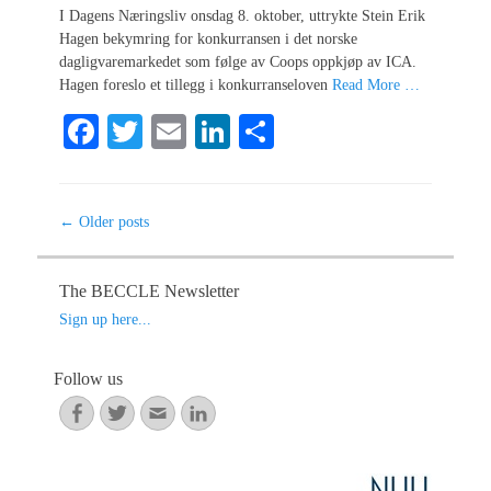
I Dagens Næringsliv onsdag 8. oktober, uttrykte Stein Erik
Hagen bekymring for konkurransen i det norske
dagligvaremarkedet som følge av Coops oppkjøp av ICA.
Hagen foreslo et tillegg i konkurranseloven
Read More …
Fa
T
E
Li
S
ce
wi
m
nk
ha
bo
tte
ail
ed
re
Post
←
Older posts
ok
r
In
navigation
The BECCLE Newsletter
Sign up here...
Follow us
Facebook
Twitter
Email
LinkedIn